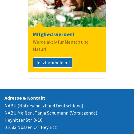
Mitglied werden!
Werde aktiv für Mensch und
Natur!
Jetzt anmelden!
Adresse & Kontakt
NABU (Naturschutzbund Deutschland)
NABU Meißen, Tanja Schumann (Vorsitzende)
Heynitzer Str. 8-10
01683 Nossen OT Heynitz