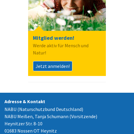
Mitglied werden!
Werde aktiv für Mensch und
Natur!
Jetzt anmelden!
Adresse & Kontakt
NABU (Naturschutzbund Deutschland)
NABU Meißen, Tanja Schumann (Vorsitzende)
Heynitzer Str. 8-10
01683 Nossen OT Heynitz